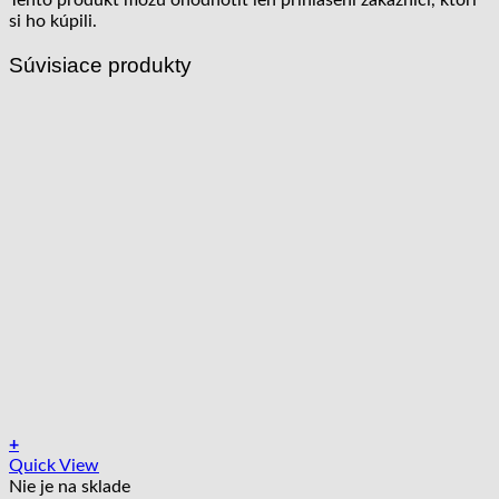
Tento produkt môžu ohodnotiť len prihlásení zákazníci, ktorí
si ho kúpili.
Súvisiace produkty
+
Quick View
Nie je na sklade