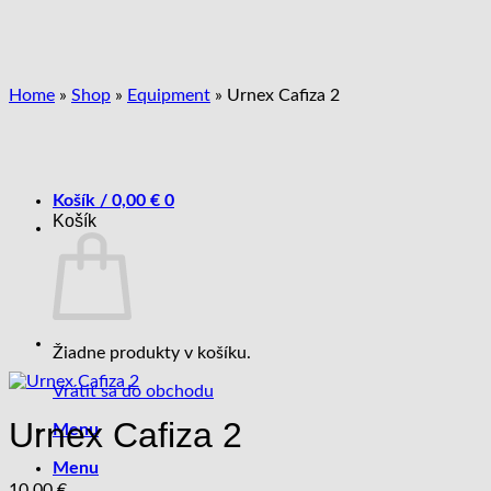
Skip
to
content
Home
»
Shop
»
Equipment
»
Urnex Cafiza 2
Košík /
0,00
€
0
Košík
Žiadne produkty v košíku.
Vrátiť sa do obchodu
Urnex Cafiza 2
Menu
Menu
10,00
€