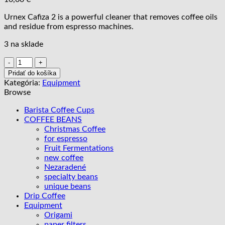
Urnex Cafiza 2 is a powerful cleaner that removes coffee oils
and residue from espresso machines.
3 na sklade
množstvo
Urnex
Pridať do košíka
Cafiza
Kategória:
Equipment
2
Browse
Barista Coffee Cups
COFFEE BEANS
Christmas Coffee
for espresso
Fruit Fermentations
new coffee
Nezaradené
specialty beans
unique beans
Drip Coffee
Equipment
Origami
paper filters