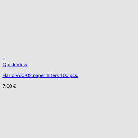
produktu.
+
Quick View
Hario V60-02 paper filters 100 pcs.
7,00
€